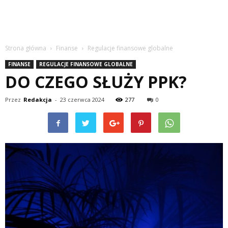
Strona główna
Finanse
Regulacje finansowe globalne
FINANSE
REGULACJE FINANSOWE GLOBALNE
DO CZEGO SŁUŻY PPK?
Przez
Redakcja
-
23 czerwca 2024
277
0