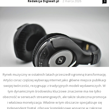
Redakcja Digiwall.pl
2 marca 2026
-
0
Rynek muzyczny w ostatnich latach przeszedł ogromną transformację.
Artyści coraz częściej wybierają internet jako główne miejsce publikacji
swojej twórczości, rezygnując z tradycyjnych modeli wydawniczych. W
tym dynamicznym środowisku kluczowe znaczenie ma nie tylko
obecność w serwisach streamingowych, ale także skuteczna promocja
i właściwa monetyzacja. Właśnie w tym obszarze specjalizuje się
Independent Digital, oferując kompleksowe wsparcie w zakresie