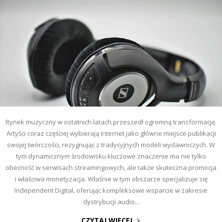
Rynek muzyczny w ostatnich latach przeszedł ogromną transformację.
Artyści coraz częściej wybierają internet jako główne miejsce publikacji
swojej twórczości, rezygnując z tradycyjnych modeli wydawniczych. W
tym dynamicznym środowisku kluczowe znaczenie ma nie tylko
obecność w serwisach streamingowych, ale także skuteczna promocja
i właściwa monetyzacja. Właśnie w tym obszarze specjalizuje się
Independent Digital, oferując kompleksowe wsparcie w zakresie
dystrybucji audio...
CZYTAJ WIĘCEJ