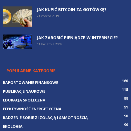
JAK KUPIĆ BITCOIN ZA GOTÓWKĘ?
21 marca 2019
JAK ZAROBIĆ PIENIĄDZE W INTERNECIE?
11 kwietnia 2018
POPULARNE KATEGORIE
160
RAPORTOWANIE FINANSOWE
115
PUBLIKACJE NAUKOWE
99
EDUKACJA SPOŁECZNA
91
EFEKTYWNOŚĆ ENERGETYCZNA
90
RADZENIE SOBIE Z IZOLACJĄ I SAMOTNOŚCIĄ
90
EKOLOGIA