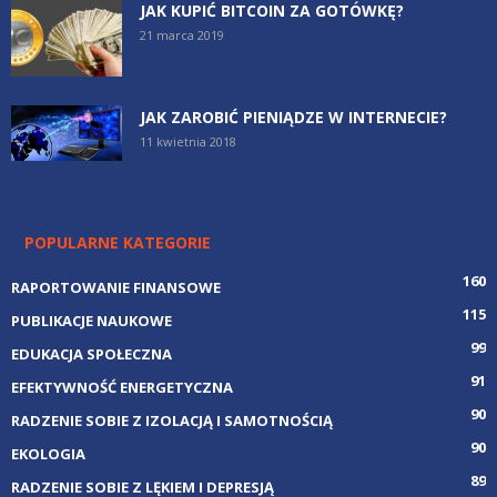
JAK KUPIĆ BITCOIN ZA GOTÓWKĘ?
21 marca 2019
JAK ZAROBIĆ PIENIĄDZE W INTERNECIE?
11 kwietnia 2018
POPULARNE KATEGORIE
160
RAPORTOWANIE FINANSOWE
115
PUBLIKACJE NAUKOWE
99
EDUKACJA SPOŁECZNA
91
EFEKTYWNOŚĆ ENERGETYCZNA
90
RADZENIE SOBIE Z IZOLACJĄ I SAMOTNOŚCIĄ
90
EKOLOGIA
89
RADZENIE SOBIE Z LĘKIEM I DEPRESJĄ