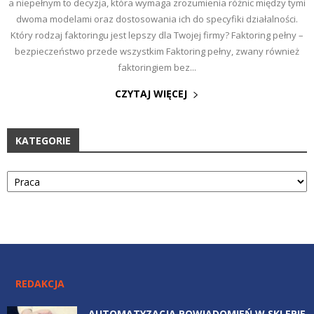
a niepełnym to decyzja, która wymaga zrozumienia różnic między tymi
dwoma modelami oraz dostosowania ich do specyfiki działalności.
Który rodzaj faktoringu jest lepszy dla Twojej firmy? Faktoring pełny –
bezpieczeństwo przede wszystkim Faktoring pełny, zwany również
faktoringiem bez...
CZYTAJ WIĘCEJ
KATEGORIE
Kategorie
REDAKCJA
AUTOMATYZACJA POWIADOMIEŃ W SKLEPIE