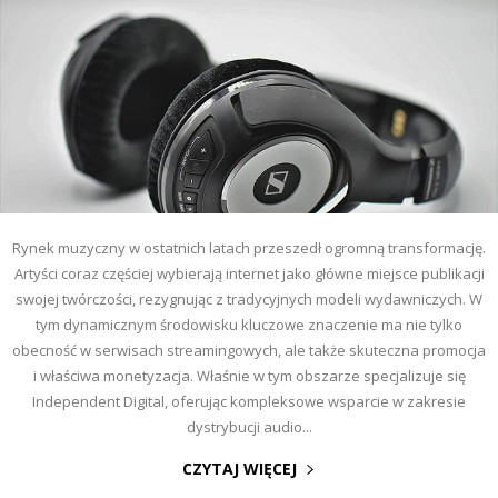
Rynek muzyczny w ostatnich latach przeszedł ogromną transformację.
Artyści coraz częściej wybierają internet jako główne miejsce publikacji
swojej twórczości, rezygnując z tradycyjnych modeli wydawniczych. W
tym dynamicznym środowisku kluczowe znaczenie ma nie tylko
obecność w serwisach streamingowych, ale także skuteczna promocja
i właściwa monetyzacja. Właśnie w tym obszarze specjalizuje się
Independent Digital, oferując kompleksowe wsparcie w zakresie
dystrybucji audio...
CZYTAJ WIĘCEJ